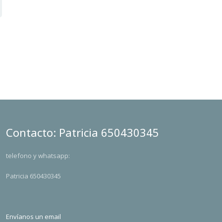
Contacto: Patricia 650430345
telefono y whatsapp:
Patricia 650430345
Envíanos un email