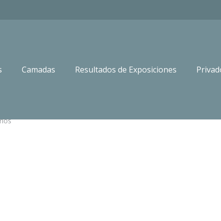
s
Camadas
Resultados de Exposiciones
Privad
canis amicus
rios