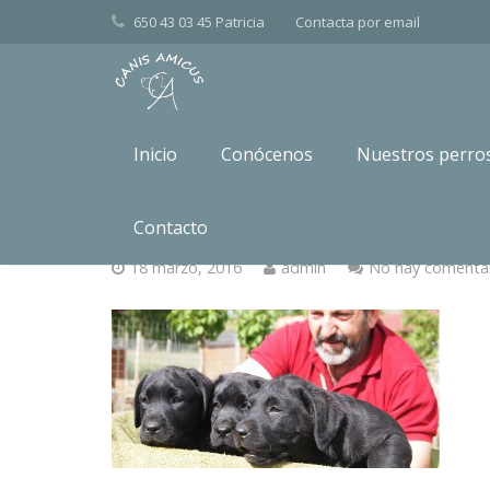
650 43 03 45 Patricia
Contacta por
email
Inicio
Conócenos
Nuestros perro
labrador retriever 
Contacto
18 marzo, 2016
admin
No hay comenta