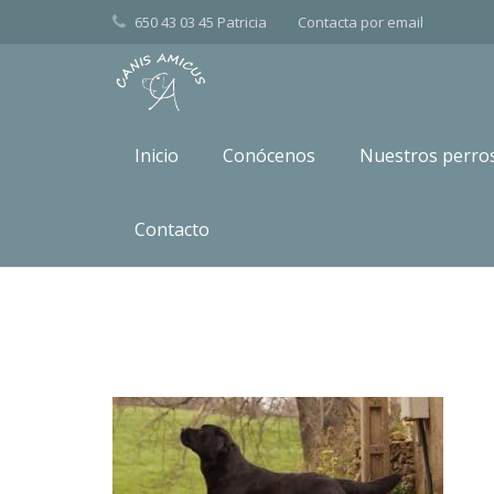
650 43 03 45 Patricia
Contacta por
email
Inicio
Conócenos
Nuestros perro
CANIS AMICUS IMPRE1
Contacto