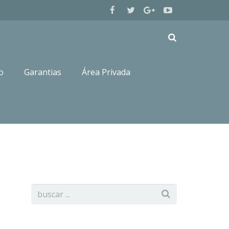
o
Garantias
Área Privada
Inicio
Machos Labrador Retriever
SUMMER 1