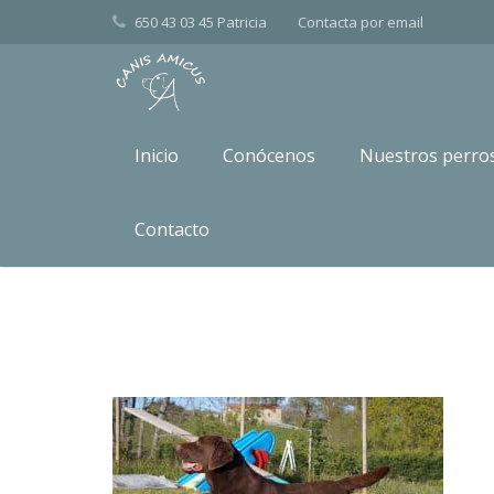
650 43 03 45 Patricia
Contacta por
email
Inicio
Conócenos
Nuestros perro
SUMMER 1
Contacto