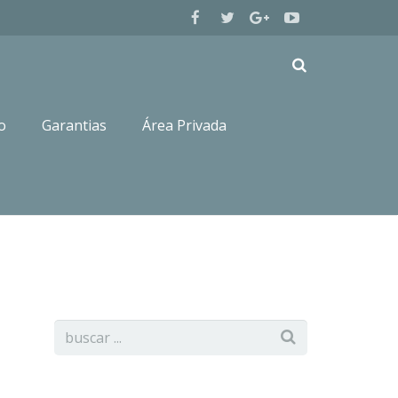
o
Garantias
Área Privada
Machos Labrador Retriever
labrador retriever Tofu5