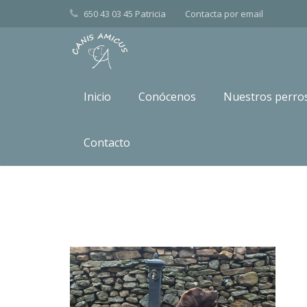
650 43 03 45 Patricia
Contacta por
email
Inicio
Conócenos
Nuestros perro
labrador retriever Tofu5
Contacto