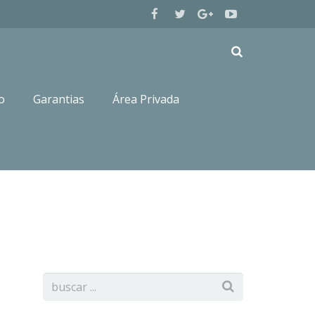
o
Garantias
Área Privada
ever
CANIS AMICUS ODINA LABRADOR RETRIEVER LALY