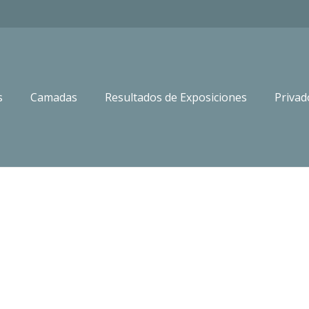
s
Camadas
Resultados de Exposiciones
Privad
OR RETRIEVER LALY
Inicio
Hembras de labrador retri