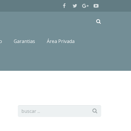
o
Garantias
Área Privada
Inicio
Hembras de labrador retriever
dsc01782