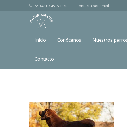
650 43 03 45 Patricia
Contacta por
email
Inicio
Conócenos
Nuestros perro
dsc01782
Contacto